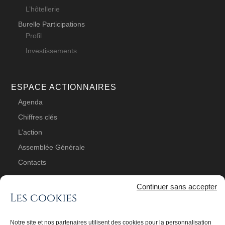
L’hôtellerie
Burelle Participations
Profil
Investissements
ESPACE ACTIONNAIRES
Agenda
Chiffres clés
L’action
Assemblée Générale
Contacts
Continuer sans accepter
Les cookies
PUBLICATIONS
Communiqués
Notre site et nos partenaires utilisent des cookies pour la personnalisation