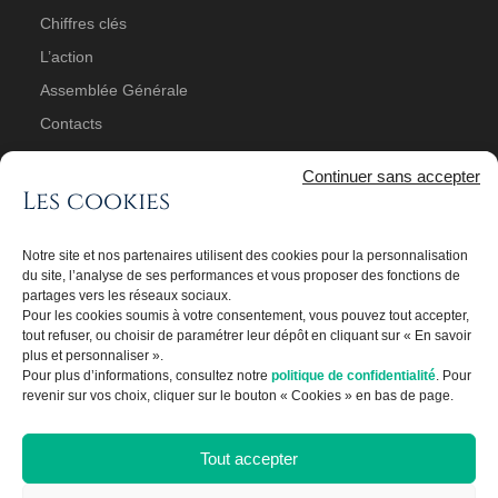
Chiffres clés
L’action
Assemblée Générale
Contacts
Continuer sans accepter
Les cookies
PUBLICATIONS
Communiqués
Notre site et nos partenaires utilisent des cookies pour la personnalisation
Informations réglementées
du site, l’analyse de ses performances et vous proposer des fonctions de
partages vers les réseaux sociaux.
Conventions réglementées
Pour les cookies soumis à votre consentement, vous pouvez tout accepter,
tout refuser, ou choisir de paramétrer leur dépôt en cliquant sur « En savoir
Rapports annuels
plus et personnaliser ».
Actualités
Pour plus d’informations, consultez notre
politique de confidentialité
. Pour
revenir sur vos choix, cliquer sur le bouton « Cookies » en bas de page.
Tout accepter
© Burelle SA -
Mentions légales
-
Politique de
confidentialité et cookies
-
Crédits